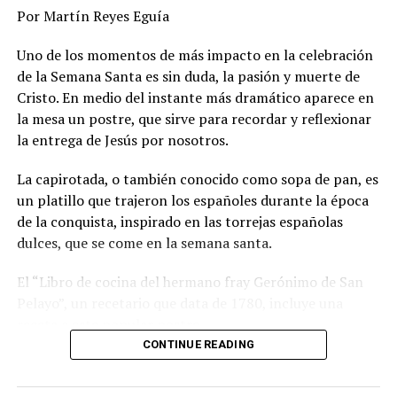
Por Martín Reyes Eguía
claramente neoclásico.
Uno de los momentos de más impacto en la celebración
La Catedral presenta una planta de cruz latina con nave
de la Semana Santa es sin duda, la pasión y muerte de
central y capillas laterales, cubierta por bóvedas de
Cristo. En medio del instante más dramático aparece en
arista y una cúpula octagonal. Su aspecto interior es
la mesa un postre, que sirve para recordar y reflexionar
sobrio y armónico, resultado de la combinación de
la entrega de Jesús por nosotros.
elementos barrocos y neoclásicos incorporados a lo
largo de distintas etapas constructivas. Las puertas de
La capirotada, o también conocido como sopa de pan, es
madera que resguardan el templo datan del último
un platillo que trajeron los españoles durante la época
cuarto del siglo XIX.
de la conquista, inspirado en las torrejas españolas
dulces, que se come en la semana santa.
La portada principal, concluida hacia finales del siglo
XVIII, es considerada una destacada muestra del
El “Libro de cocina del hermano fray Gerónimo de San
barroco popular del noreste mexicano. Fue realizada por
Pelayo”, un recetario que data de 1780, incluye una
artesanos indígenas y conserva una rica ornamentación
receta a este popular postre.
tallada en piedra.
CONTINUE READING
La receta de la capirotada consiste en pan tostado o
Arte, tradición y símbolos de fe
añejado, el cual se corta en rebanadas que son bañadas