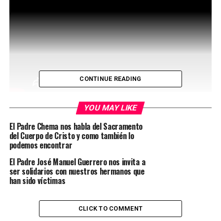
CONTINUE READING
YOU MAY LIKE
El Padre Chema nos habla del Sacramento
RELATED TOPICS:
PADRE CHEMA
PADRE GUERRERO
del Cuerpo de Cristo y como también lo
REFLEXIONES NAVIDEÑAS
podemos encontrar
UP NEXT
El Padre José Manuel Guerrero nos invita a
JESUS NO QUISO TEMPLOS / BAJA A DIOS DE LAS NUBES.
ser solidarios con nuestros hermanos que
Luis Alfredo Díaz. SAGE /ILP
han sido víctimas
CLICK TO COMMENT